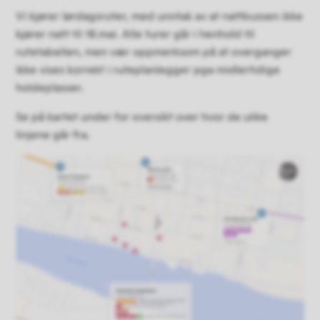
Vi kjører lørdagsruter, med unntak av at nattbussen ikke
kjører natt til 18.mai. Alle turer går i henhold til
rutetabellen, men vær oppmerksom på at overganger
ikke vises korrekt i ruteplanlegger pga midlertidige
holdeplasser.
Se på kartet under for oversikt over hvor de ulike
linjene går fra.