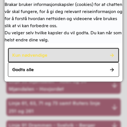
Brakar bruker informasjonskapsler (cookies) for at chatten
Linje 15 Austad skog - Strøtvet
vår skal fungere, for å gi deg relevant reiseinformasjon og
for å forstå hvordan nettsiden og videoene våre brukes
Linje 22 Drammen - Konnerud -
slik at vi kan forbedre oss.
Svingen/Andorsrud
Du velger selv hvilke kapsler du vil godta. Du kan når som
helst endre dine valg.
Linje 24 Drammen - Konnerud -
Eikerdelet
Kun nødvendige
Linje 52 Drammen - Mjøndalen
Godta alle
Linje 53 Mjøndalen - Åsen og 54
Mjøndalen - Hovjordet
Linje 61, 63, 71 og 73 samt Ruters linje
251 og 261
Linje 91 Drammen - Svelvik - Berger