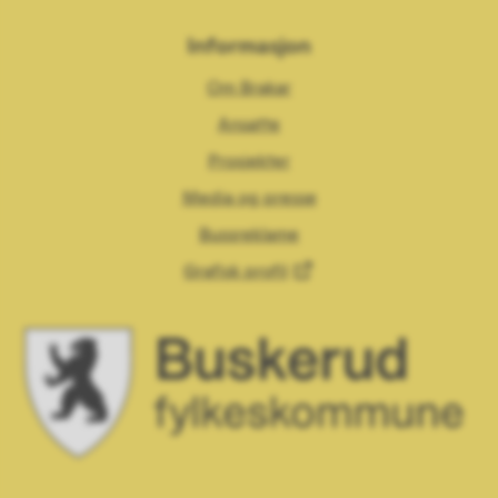
Informasjon
Om Brakar
Ansatte
Prosjekter
Media og presse
Bussreklame
Grafisk profil