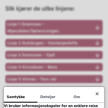
Slik kjører de ulike linjene:
Linje 1 Drammen -
Mjøndalen/Sørensvingen
Linje 2 Gulskogen - Kastanjesletta
Linje 3 Drammen - Fjell
Linje 4 Kniveåsen - Bera
Linje 5 Vinnes - Tors vei
Linje 13 Kastanjesletta - Vinnes
Samtykke
Detaljer
Om
Linje 14 Tolerud - Underlia
Vi bruker informasjonskapsler for en enklere reise