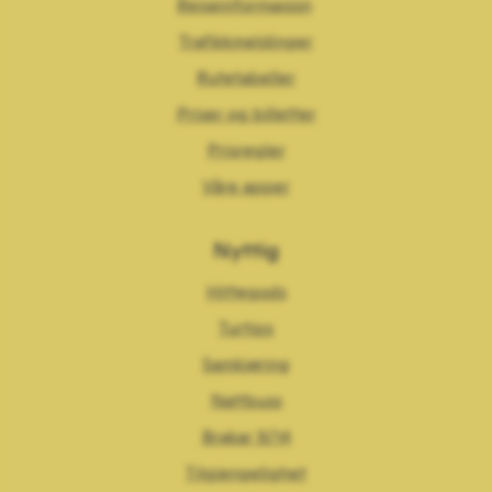
Reiseinformasjon
Trafikkmeldinger
Rutetabeller
Priser og billetter
Prisregler
Våre apper
Nyttig
Hittegods
Turtips
Samkjøring
Nattbuss
Brakar 9/14
Tilgjengelighet