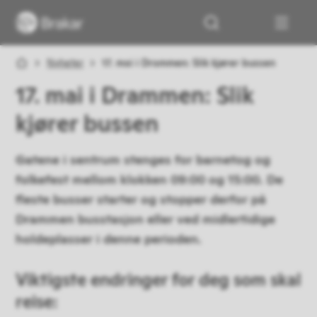
Brakar
Du er her:
Nyheter
17. mai i Drammen: Slik kjører bussen
17. mai i Drammen: Slik
kjører bussen
Gatene i sentrum stenges for barnetog og
folkefest mellom klokken 09:00 og 15:00. De
fleste busser starter og stopper derfor på
Drammen busstasjon eller ved midlertidige
holdeplasser i denne perioden.
Viktigste endringer for deg som skal
reise: