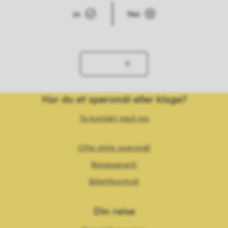
Ja
Nei
Har du et spørsmål eller klage?
Ta kontakt med oss
Ofte stilte spørsmål
Reisegaranti
Billettkontroll
Din reise