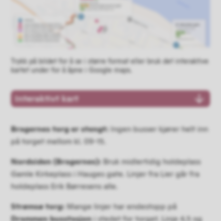
Trykk på bildet for å se i større format eller bruk det interaktive
kartet under for å åpne i Google maps.
Interaktivt kart
Bragernes torg er stengt:
Ingen busser kjører helt inn
på torget mellom kl. 09-15.
Nordsiden (Bragernes):
Bruk midlertidig holdeplass
Gamle Kirkeplass i Hauges gate. Linjer fra Lier går fra
holdeplass Erik Børresens alle.
Strømsø torg:
Mange linjer har endestopp på
Drammen busstasjon
i stedet for torget. Linje 4,5 og