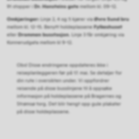
91 stopper i
Dr. Hansteins gate
mellom kl. 09-12.
Omkjøringer:
Linje 2, 4 og 5 kjører via
Øvre Sund bru
mellom kl. 12-15. Benytt holdeplassene
Fylkeshuset
eller
Drammen busstasjon
. Linje 3 får omkjøring via
Konnerudgata mellom kl 9-12.
Obs! Disse endringene oppdateres ikke i
reiseplanleggeren før på 17. mai. Se detaljer for
din rute i oversikten under. Vi oppfordrer
reisende på disse busslinjene til å oppsøke
informasjon på holdeplassene på Bragernes og
Strømsø torg. Det blir hengt opp gule plakater
på disse holdeplassene.