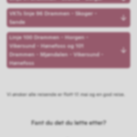
VKTs linje 96 Drammen - Skoger -
Sande
Linje 100 Drammen - Horgen -
Vikersund - Hønefoss og 101
Drammen - Mjøndalen - Vikersund -
Hønefoss
Vi ønsker alle reisende er flott 17. mai og en god reise.
Fant du det du lette etter?