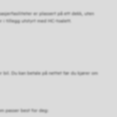
jerfasiliteter er plassert på ett dekk, uten
 i tillegg utstyrt med HC-toalett.
r bil. Du kan betale på nettet før du kjører om
om passer best for deg: