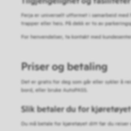
Tilgjengelighet og fasiliteter
Ferja er universelt utformet i samarbeid med 
trapper eller heis. På dekk er to av parkering
For henvendelser, ta kontakt med kundesente
Priser og betaling
Det er gratis for deg som går eller sykler å r
bord, eller bruke AutoPASS.
Slik betaler du for kjøretøyet
Du må betale for kjøretøyet ditt før du reiser