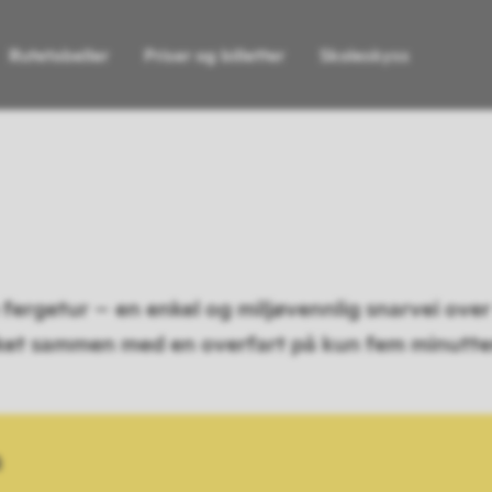
Rutetabeller
Priser og billetter
Skoleskyss
ergetur – en enkel og miljøvennlig snarvei ove
rket sammen med en overfart på kun fem minutte
a