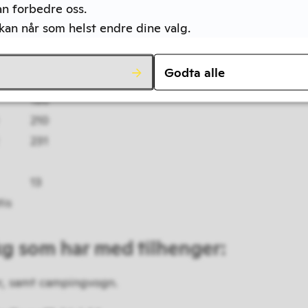
an forbedre oss.
88
 kan når som helst endre dine valg.
113
136
Godta alle
169
186
210
231
13
tis
 kg som har med tilhenger:
er, samt campingvogn.