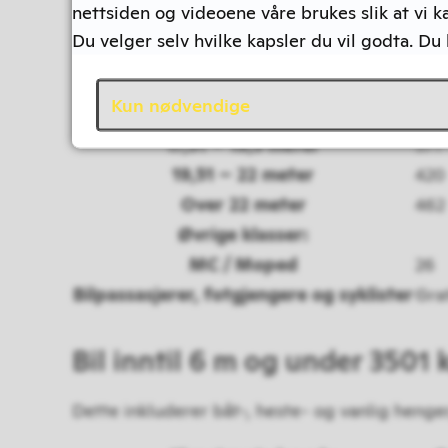
nettsiden og videoene våre brukes slik at vi k
8,01 – 10 meter
175
Du velger selv hvilke kapsler du vil godta. Du
10,01 – 12,5 meter
226
12,51 – 14,5 meter
272
Kun nødvendige
14,51 – 17,5 meter
338
17,51 – 19,5 meter
371
19,51 – 22 meter
420
Over 22 meter
462
Øvrige klasser:
MC / Moped
26
Bilpassasjerer, fotgjengere og syklister
Gra
Bil inntil 6 m og under 3501
Dette inkluderer båt-, heste- og vanlig heng