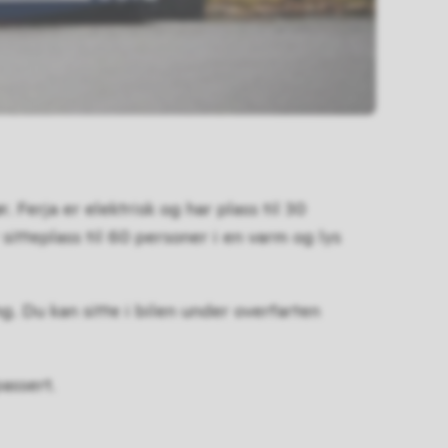
 Ferja er elektrisk og har plass til 30
sitteplass til 60 personer i en varm og lys
g. Du kan sitte i bilen under overfarten
assert.