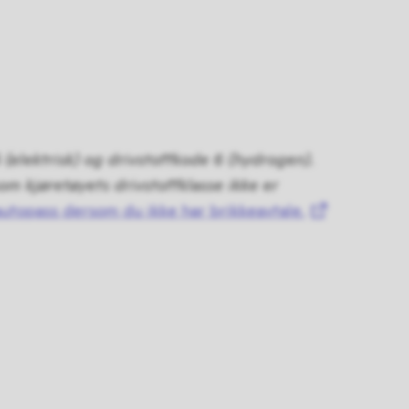
 (elektrisk) og drivstoffkode 6 (hydrogen).
om kjøretøyets drivstoffklasse ikke er
autopass dersom du ikke har brikkeavtale.