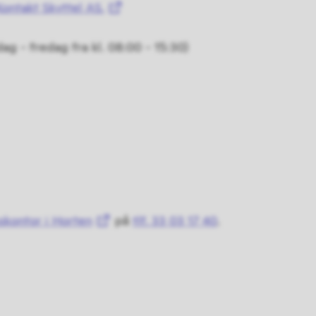
Kontakt Skyttel AS.
g - fredag fra kl. 08:00 - 15:30)
skontor i Horten
på
tlf. 33 03 17 40
.