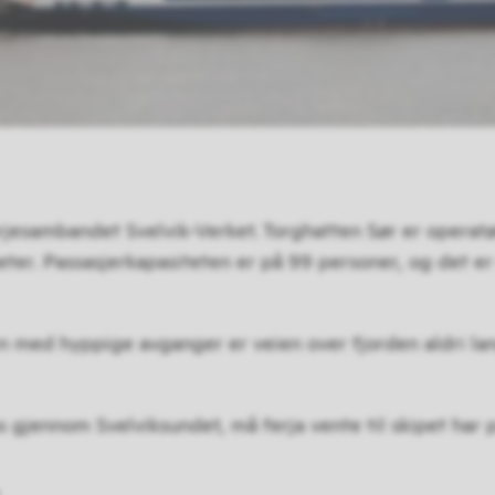
erjesambandet Svelvik-Verket. Torghatten Sør er operatør.
eter. Passasjerkapasiteten er på 99 personer, og det er 
n med hyppige avganger er veien over fjorden aldri lan
gjennom Svelviksundet, må ferja vente til skipet har p