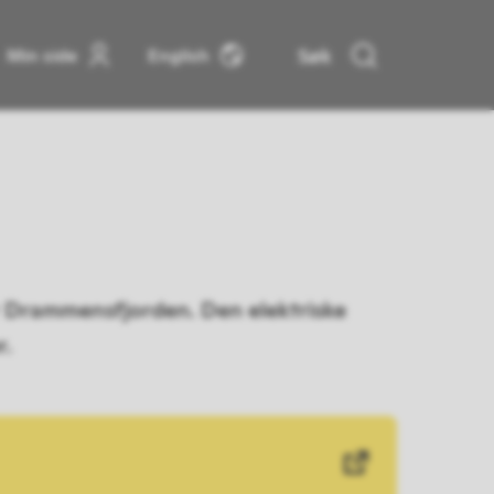
Søk
Min side
English
r Drammensfjorden. Den elektriske
r.