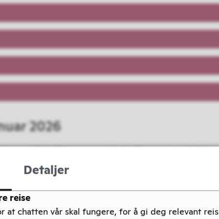
anuar 2026
1. januar 2026. *Prisene er inklusiv 12% mva, og gjelder
Detaljer
inær
Elektrisk*
re reise
36
r at chatten vår skal fungere, for å gi deg relevant rei
59