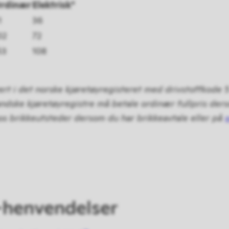
rdinær
Elektrisk*
1
36
02
72
53
108
ert i det norske kjøretøyregisteret med drivstoffkode 5
andske kjøretøyregistre må betale ordinær fullpris ders
hos brikkeutsteder dersom du har brikkeavtale eller på
-henvendelser