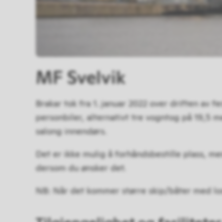
MF Svelvik
Brakar tok fra 1. januar 2022 over driften av f
personbiler, alternativt tre vogntog på 19,5 m
salong innendørs.
Det er ikke mulig å forhåndsbestille plass, me
dersom du ønsker det.
NB: Når det kommer større skip/båter med los 