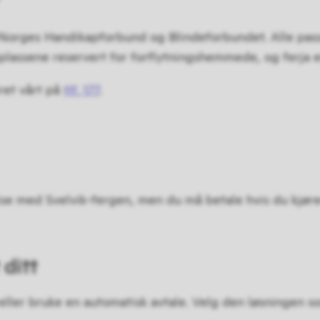
Norges Handikapforbund og Blindeforbundet. Alle passas
splassene reservert for forflytningshemmede, og ferja er
ret vårt på
tlf. 177
.
eise med Svelvik-fergen, men du må betale hvis du kjøre
 ditt
 eller bruke en automatisk avtale. Velg den løsningen s