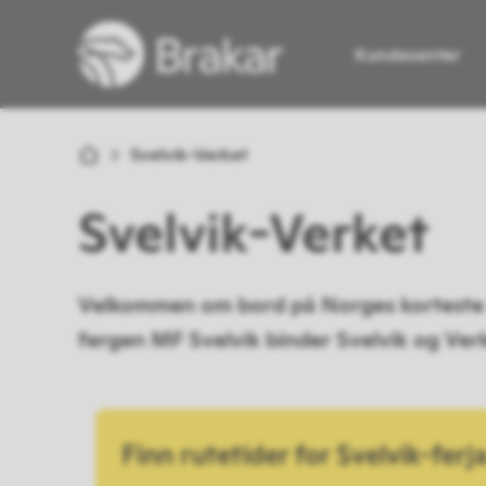
Kundesenter
Brakar
Du er her:
Svelvik-Verket
Svelvik-Verket
Velkommen om bord på Norges korteste f
fergen MF Svelvik binder Svelvik og Ve
Finn rutetider for Svelvik-ferj