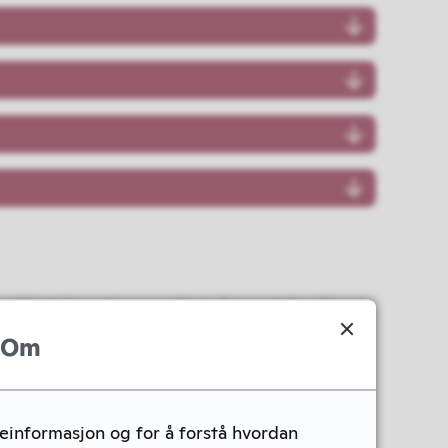
 ved betaling gjennom FerryPay-avtale eller
Om
seinformasjon og for å forstå hvordan