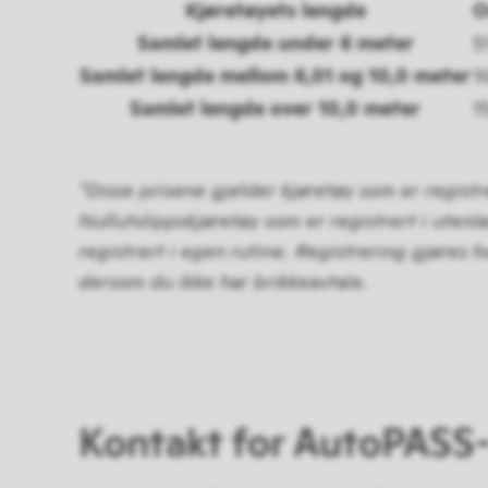
Kjøretøyets lengde
O
Samlet lengde under 6 meter
5
Samlet lengde mellom 6,01 og 10,0 meter
1
Samlet lengde over 10,0 meter
1
*Disse prisene gjelder kjøretøy som er registr
Nullutslippskjøretøy som er registrert i utenl
registrert i egen rutine. Registrering gjøres 
dersom du ikke har brikkeavtale.
Kontakt for AutoPASS