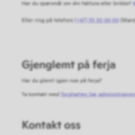
Har du spørsmål om din faktura eller brikke?
Eller ring på telefon
:
(+47) 55 30 00 00
(Manda
Gjenglemt på ferja
Har du glemt igjen noe på ferja?
Ta kontakt med
Torghatten Sør administrasjon
Kontakt oss